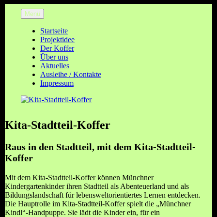
Zum
Menü
Inhalt
Kita-Stadtteil-Koffer
Kinder entdecken und gestalten ihren Stadtteil
springen
Startseite
Projektidee
Der Koffer
Über uns
Aktuelles
Ausleihe / Kontakte
Impressum
Kita-Stadtteil-Koffer
Raus in den Stadtteil, mit dem Kita-Stadtteil-
Koffer
Mit dem Kita-Stadtteil-Koffer können Münchner
Kindergartenkinder ihren Stadtteil als Abenteuerland und als
Bildungslandschaft für lebensweltorientiertes Lernen entdecken.
Die Hauptrolle im Kita-Stadtteil-Koffer spielt die „Münchner
Kindl“-Handpuppe. Sie lädt die Kinder ein, für ein