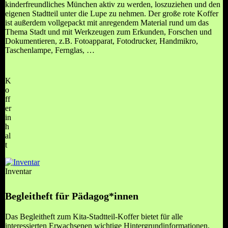
kinderfreundliches München aktiv zu werden, loszuziehen und den
eigenen Stadtteil unter die Lupe zu nehmen. Der große rote Koffer
ist außerdem vollgepackt mit anregendem Material rund um das
Thema Stadt und mit Werkzeugen zum Erkunden, Forschen und
Dokumentieren, z.B. Fotoapparat, Fotodrucker, Handmikro,
Taschenlampe, Fernglas, …
K
o
ff
er
in
h
al
t
Inventar
Begleitheft für Pädagog*innen
Das Begleitheft zum Kita-Stadtteil-Koffer bietet für alle
interessierten Erwachsenen wichtige Hintergrundinformationen,