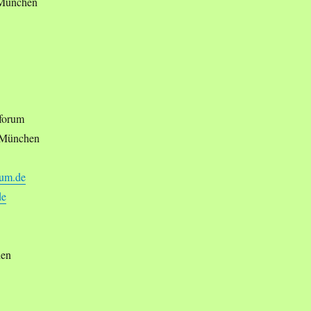
 München
forum
5 München
aum.de
de
hen