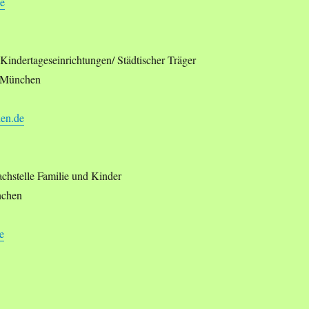
e
 Kindertageseinrichtungen/ Städtischer Träger
9 München
hen.de
achstelle Familie und Kinder
nchen
e